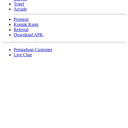
Togel
Arcade
Promosi
Kontak Kami
Referral
Download APK
Pengaduan Customer
Live Chat