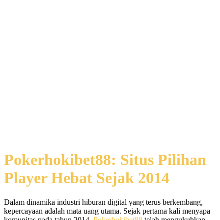
Pokerhokibet88: Situs Pilihan
Player Hebat Sejak 2014
Dalam dinamika industri hiburan digital yang terus berkembang,
kepercayaan adalah mata uang utama. Sejak pertama kali menyapa
komunitas pada tahun 2014,
Pokerhokibet88
telah mengukuhkan