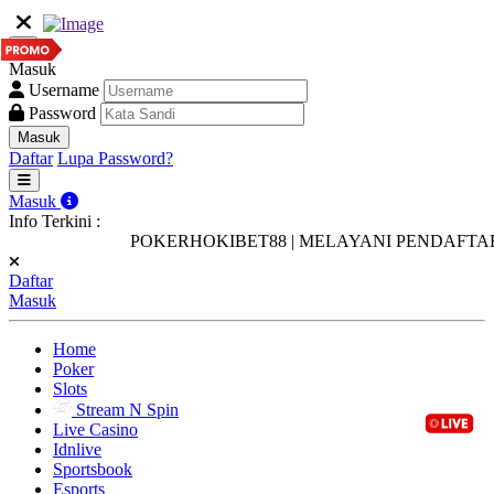
Masuk
Username
Password
Masuk
Daftar
Lupa Password?
Masuk
Info Terkini :
POKERHOKIBET88 | MELAYANI PENDAFTARAN RE
Daftar
Masuk
Home
Poker
Slots
Stream N Spin
Live Casino
Idnlive
Sportsbook
Esports