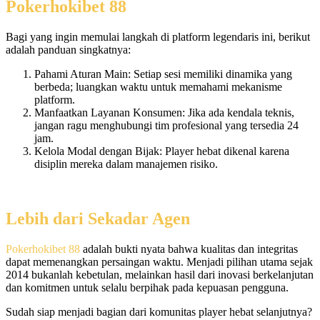
Pokerhokibet 88
Bagi yang ingin memulai langkah di platform legendaris ini, berikut
adalah panduan singkatnya:
Pahami Aturan Main: Setiap sesi memiliki dinamika yang
berbeda; luangkan waktu untuk memahami mekanisme
platform.
Manfaatkan Layanan Konsumen: Jika ada kendala teknis,
jangan ragu menghubungi tim profesional yang tersedia 24
jam.
Kelola Modal dengan Bijak: Player hebat dikenal karena
disiplin mereka dalam manajemen risiko.
Lebih dari Sekadar Agen
Pokerhokibet 88
adalah bukti nyata bahwa kualitas dan integritas
dapat memenangkan persaingan waktu. Menjadi pilihan utama sejak
2014 bukanlah kebetulan, melainkan hasil dari inovasi berkelanjutan
dan komitmen untuk selalu berpihak pada kepuasan pengguna.
Sudah siap menjadi bagian dari komunitas player hebat selanjutnya?