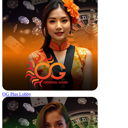
OG Plus Lobby