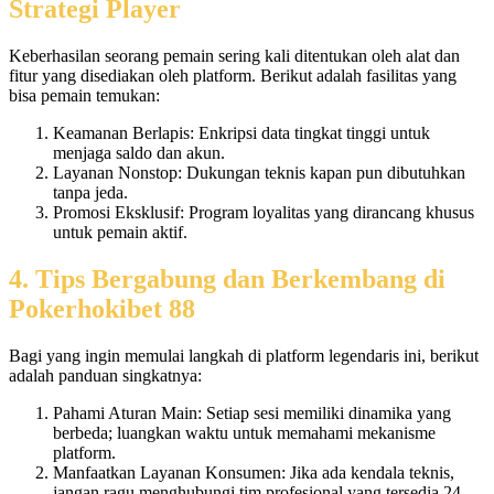
Strategi Player
Keberhasilan seorang pemain sering kali ditentukan oleh alat dan
fitur yang disediakan oleh platform. Berikut adalah fasilitas yang
bisa pemain temukan:
Keamanan Berlapis: Enkripsi data tingkat tinggi untuk
menjaga saldo dan akun.
Layanan Nonstop: Dukungan teknis kapan pun dibutuhkan
tanpa jeda.
Promosi Eksklusif: Program loyalitas yang dirancang khusus
untuk pemain aktif.
4. Tips Bergabung dan Berkembang di
Pokerhokibet 88
Bagi yang ingin memulai langkah di platform legendaris ini, berikut
adalah panduan singkatnya:
Pahami Aturan Main: Setiap sesi memiliki dinamika yang
berbeda; luangkan waktu untuk memahami mekanisme
platform.
Manfaatkan Layanan Konsumen: Jika ada kendala teknis,
jangan ragu menghubungi tim profesional yang tersedia 24