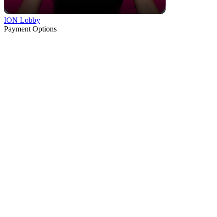
ION Lobby
Payment Options