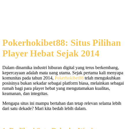
Pokerhokibet88: Situs Pilihan
Player Hebat Sejak 2014
Dalam dinamika industri hiburan digital yang terus berkembang,
kepercayaan adalah mata uang utama. Sejak pertama kali menyapa
komunitas pada tahun 2014,
Pokerhokibet88
telah mengukuhkan
posisinya bukan sekadar sebagai platform biasa, melainkan sebagai
rumah bagi para player hebat yang mengutamakan kualitas,
keamanan, dan integritas.
Mengapa situs ini mampu bertahan dan tetap relevan selama lebih
dari satu dekade? Mari kita bedah lebih dalam.