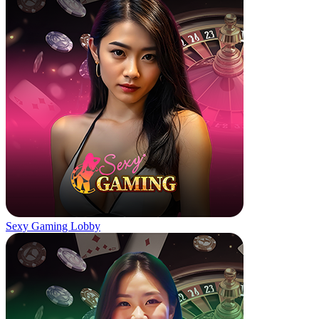
Sexy Gaming Lobby