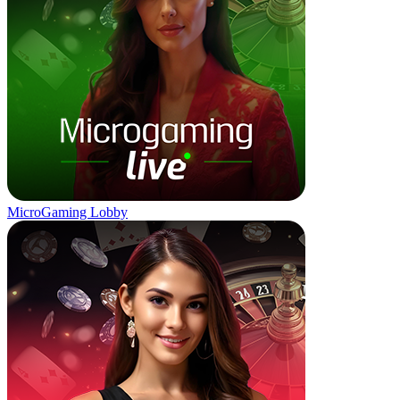
MicroGaming Lobby