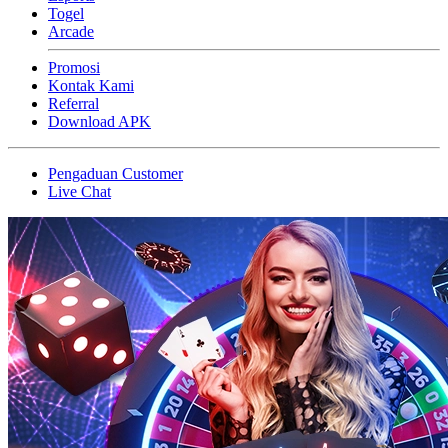
Togel
Arcade
Promosi
Kontak Kami
Referral
Download APK
Pengaduan Customer
Live Chat