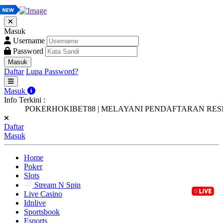
Masuk
Username
Password
Masuk
Daftar
Lupa Password?
Masuk
Info Terkini :
ERHOKIBET88 | MELAYANI PENDAFTARAN RESMI IDN POKER P
Daftar
Masuk
Home
Poker
Slots
Stream N Spin
Live Casino
Idnlive
Sportsbook
Esports