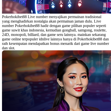
Pokerhokibet88 Live number menyajikan permainan tradisional
yang menghadirkan nostalgia akan permainan jaman dulu. Live
number Pokerhokibet88 hadir dengan game pilihan populer seperti
game suwit khas indonesia, kemudian gongball, samgong, roulette,
24D, monopoli, billiard, dan game seru lainnya. mainkan sekarang
game online terpopuler idnlive lainnya hanya di Pokerhokibet88 dan
raih kesempatan mendapatkan bonus menarik dari game live number
dan slot.