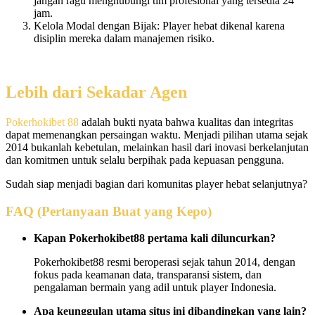
jangan ragu menghubungi tim profesional yang tersedia 24
jam.
Kelola Modal dengan Bijak: Player hebat dikenal karena
disiplin mereka dalam manajemen risiko.
Lebih dari Sekadar Agen
Pokerhokibet 88
adalah bukti nyata bahwa kualitas dan integritas
dapat memenangkan persaingan waktu. Menjadi pilihan utama sejak
2014 bukanlah kebetulan, melainkan hasil dari inovasi berkelanjutan
dan komitmen untuk selalu berpihak pada kepuasan pengguna.
Sudah siap menjadi bagian dari komunitas player hebat selanjutnya?
FAQ (Pertanyaan Buat yang Kepo)
Kapan Pokerhokibet88 pertama kali diluncurkan?
Pokerhokibet88 resmi beroperasi sejak tahun 2014, dengan
fokus pada keamanan data, transparansi sistem, dan
pengalaman bermain yang adil untuk player Indonesia.
Apa keunggulan utama situs ini dibandingkan yang lain?