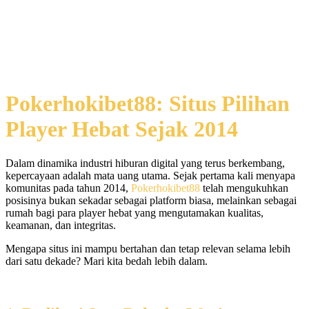
Pokerhokibet88: Situs Pilihan
Player Hebat Sejak 2014
Dalam dinamika industri hiburan digital yang terus berkembang,
kepercayaan adalah mata uang utama. Sejak pertama kali menyapa
komunitas pada tahun 2014,
Pokerhokibet88
telah mengukuhkan
posisinya bukan sekadar sebagai platform biasa, melainkan sebagai
rumah bagi para player hebat yang mengutamakan kualitas,
keamanan, dan integritas.
Mengapa situs ini mampu bertahan dan tetap relevan selama lebih
dari satu dekade? Mari kita bedah lebih dalam.