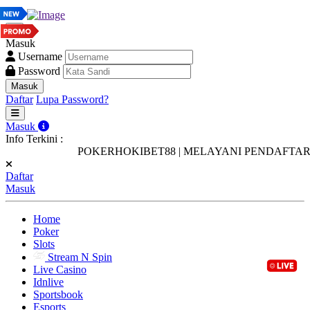
Masuk
Username
Password
Masuk
Daftar
Lupa Password?
Masuk
Info Terkini :
POKERHOKIBET88 | MELAYANI PENDAFTARAN RES
Daftar
Masuk
Home
Poker
Slots
Stream N Spin
Live Casino
Idnlive
Sportsbook
Esports