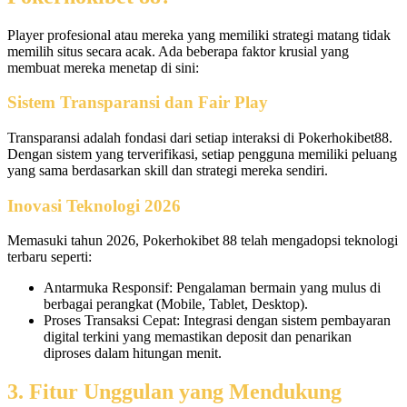
Player profesional atau mereka yang memiliki strategi matang tidak
memilih situs secara acak. Ada beberapa faktor krusial yang
membuat mereka menetap di sini:
Sistem Transparansi dan Fair Play
Transparansi adalah fondasi dari setiap interaksi di Pokerhokibet88.
Dengan sistem yang terverifikasi, setiap pengguna memiliki peluang
yang sama berdasarkan skill dan strategi mereka sendiri.
Inovasi Teknologi 2026
Memasuki tahun 2026, Pokerhokibet 88 telah mengadopsi teknologi
terbaru seperti:
Antarmuka Responsif: Pengalaman bermain yang mulus di
berbagai perangkat (Mobile, Tablet, Desktop).
Proses Transaksi Cepat: Integrasi dengan sistem pembayaran
digital terkini yang memastikan deposit dan penarikan
diproses dalam hitungan menit.
3. Fitur Unggulan yang Mendukung