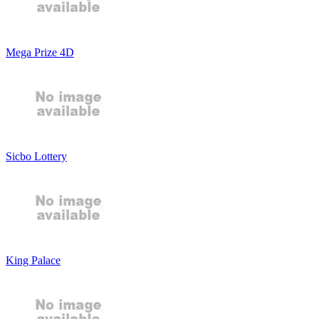
Mega Prize 4D
Sicbo Lottery
King Palace