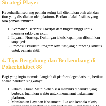
Strategi Player
Keberhasilan seorang pemain sering kali ditentukan oleh alat dan
fitur yang disediakan oleh platform. Berikut adalah fasilitas yang
bisa pemain temukan:
Keamanan Berlapis: Enkripsi data tingkat tinggi untuk
menjaga saldo dan akun.
Layanan Nonstop: Dukungan teknis kapan pun dibutuhkan
tanpa jeda.
Promosi Eksklusif: Program loyalitas yang dirancang khusus
untuk pemain aktif.
4. Tips Bergabung dan Berkembang di
Pokerhokibet 88
Bagi yang ingin memulai langkah di platform legendaris ini, berikut
adalah panduan singkatnya:
Pahami Aturan Main: Setiap sesi memiliki dinamika yang
berbeda; luangkan waktu untuk memahami mekanisme
platform.
Manfaatkan Layanan Konsumen: Jika ada kendala teknis,