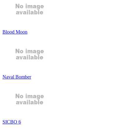
Blood Moon
Naval Bomber
SICBO 6