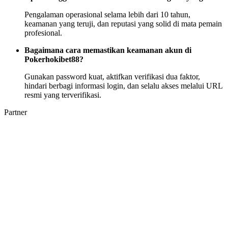
Pengalaman operasional selama lebih dari 10 tahun,
keamanan yang teruji, dan reputasi yang solid di mata pemain
profesional.
Bagaimana cara memastikan keamanan akun di
Pokerhokibet88?
Gunakan password kuat, aktifkan verifikasi dua faktor,
hindari berbagi informasi login, dan selalu akses melalui URL
resmi yang terverifikasi.
Partner