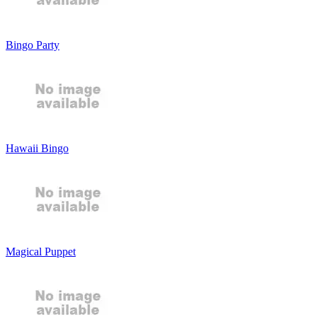
Bingo Party
Hawaii Bingo
Magical Puppet