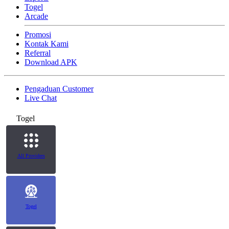
Togel
Arcade
Promosi
Kontak Kami
Referral
Download APK
Pengaduan Customer
Live Chat
Togel
All Providers
Togel