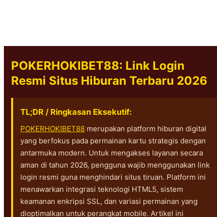
POKERHOKIBET88: Link Login
Resmi Situs Hiburan Terbaru 2026
TL;DR / Ringkasan Eksekutif:
POKERHOKIBET88
merupakan platform hiburan digital
yang berfokus pada permainan kartu strategis dengan
antarmuka modern. Untuk mengakses layanan secara
aman di tahun 2026, pengguna wajib menggunakan link
login resmi guna menghindari situs tiruan. Platform ini
menawarkan integrasi teknologi HTML5, sistem
keamanan enkripsi SSL, dan variasi permainan yang
dioptimalkan untuk perangkat mobile. Artikel ini