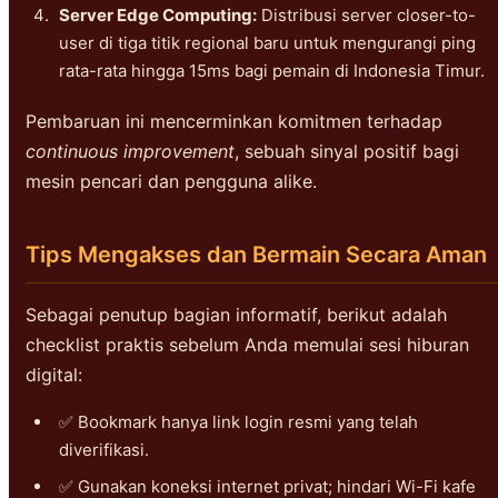
Server Edge Computing:
Distribusi server closer-to-
user di tiga titik regional baru untuk mengurangi ping
rata-rata hingga 15ms bagi pemain di Indonesia Timur.
Pembaruan ini mencerminkan komitmen terhadap
continuous improvement
, sebuah sinyal positif bagi
mesin pencari dan pengguna alike.
Tips Mengakses dan Bermain Secara Aman
Sebagai penutup bagian informatif, berikut adalah
checklist praktis sebelum Anda memulai sesi hiburan
digital:
✅ Bookmark hanya link login resmi yang telah
diverifikasi.
✅ Gunakan koneksi internet privat; hindari Wi-Fi kafe