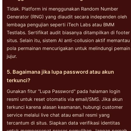
Tidak. Platform ini menggunakan Random Number
Generator (RNG) yang diaudit secara independen oleh
lembaga pengujian seperti iTech Labs atau BMM
Testlabs. Sertifikat audit biasanya ditampilkan di footer
situs. Selain itu, sistem AI anti-collusion aktif memantau
pola permainan mencurigakan untuk melindungi pemain
jujur.
5. Bagaimana jika lupa password atau akun
terkunci?
Gunakan fitur "Lupa Password" pada halaman login
resmi untuk reset otomatis via email/SMS. Jika akun
terkunci karena alasan keamanan, hubungi customer
service melalui live chat atau email resmi yang
tercantum di situs. Siapkan data verifikasi identitas
untuk mempercepat proses pemulihan. Jangan pernah