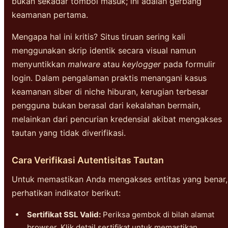
bukan sekadar tombol masuk; ini adalah gerbang
keamanan pertama.
Mengapa hal ini kritis? Situs tiruan sering kali
menggunakan skrip identik secara visual namun
menyuntikkan
malware
atau
keylogger
pada formulir
login. Dalam pengalaman praktis menangani kasus
keamanan siber di niche hiburan, kerugian terbesar
pengguna bukan berasal dari kekalahan bermain,
melainkan dari pencurian kredensial akibat mengakses
tautan yang tidak diverifikasi.
Cara Verifikasi Autentisitas Tautan
Untuk memastikan Anda mengakses entitas yang benar,
perhatikan indikator berikut:
Sertifikat SSL Valid:
Periksa gembok di bilah alamat
browser. Klik detail sertifikat untuk memastikan