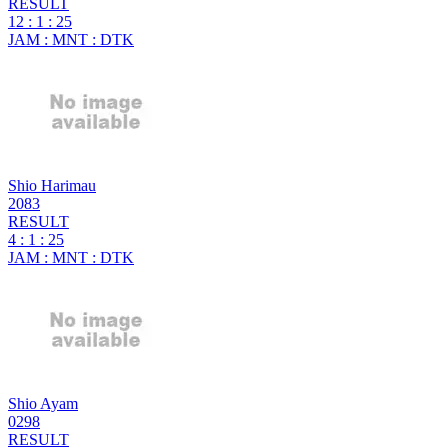
RESULT
12
:
1
:
24
JAM : MNT : DTK
Shio Harimau
2083
RESULT
4
:
1
:
24
JAM : MNT : DTK
Shio Ayam
0298
RESULT