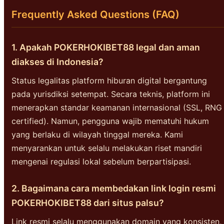
Frequently Asked Questions (FAQ)
1. Apakah POKERHOKIBET88 legal dan aman
diakses di Indonesia?
Status legalitas platform hiburan digital bergantung
pada yurisdiksi setempat. Secara teknis, platform ini
menerapkan standar keamanan internasional (SSL, RNG
certified). Namun, pengguna wajib mematuhi hukum
yang berlaku di wilayah tinggal mereka. Kami
menyarankan untuk selalu melakukan riset mandiri
mengenai regulasi lokal sebelum berpartisipasi.
2. Bagaimana cara membedakan link login resmi
POKERHOKIBET88 dari situs palsu?
Link resmi selalu menggunakan domain yang konsisten,